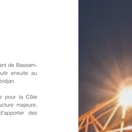
tant de Bassam-
tir ensuite au 
bidjan.
 pour la Côte 
ucture majeure, 
'apporter des 