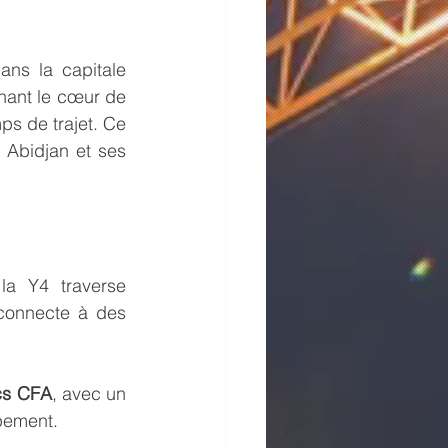
ns la capitale 
nant le cœur de 
ps de trajet. Ce 
à Abidjan et ses 
la Y4 traverse 
connecte à des 
ncs CFA
, avec un 
ppement.